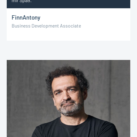
mir Spaß.
Finn
Antony
Business Development Associate