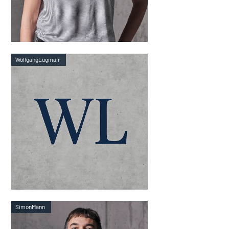
Wolfgang
Lugmair
Simon
Mann