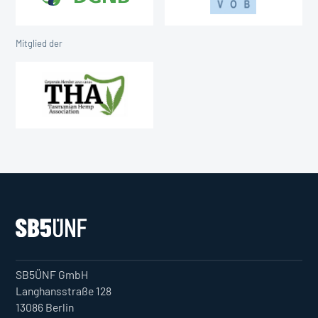
Mitglied der
SB5ÜNF GmbH
Langhansstraße 128
13086 Berlin