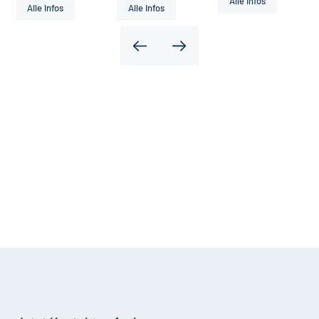
Alle Infos
, Holz, Metall
Schutzsysteme
Alle Infos
Alle Infos