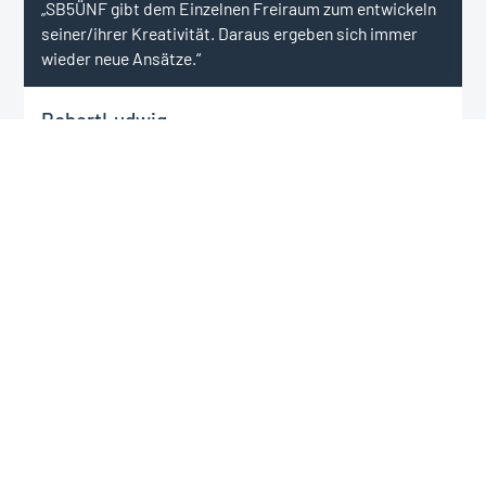
„SB5ÜNF gibt dem Einzelnen Freiraum zum entwickeln
seiner/ihrer Kreativität. Daraus ergeben sich immer
wieder neue Ansätze.“
Robert
Ludwig
Bauleitung & Retuschen
Jetzt Kontakt aufnehmen
Wenden Sie sich für alle Projektanfragen, die unser
Leistungsportfolio umfassen, gerne an Tina Apfelbaum in
der Bauvorbereitung. Für Fragen zu einer möglichen
Partnerschaft oder einer Firmenvorstellung freut sich