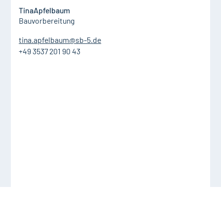
Tina
Apfelbaum
Bauvorbereitung
tina.apfelbaum@sb-5.de
+49 3537 201 90 43
Hagen
Koepke
Operativer Geschäftsleiter I Teil der Geschäftsführung